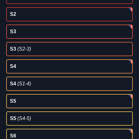
S2
S3
S3
(S2-3)
S4
S4
(S1-4)
S5
S5
(S4-5)
S6