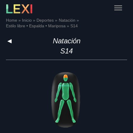
Skip
Main
to
content
Menu
Home
Inicio
Deportes
Natación
Estilo libre • Espalda • Mariposa
S14
◄
Natación
S14