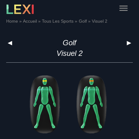
Skip
Main
to
content
Menu
Home
Accueil
Tous Les Sports
Golf
Visuel 2
◄
Golf
►
Visuel 2