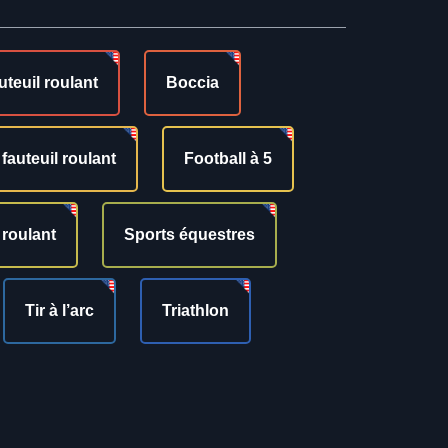
uteuil roulant
Boccia
fauteuil roulant
Football à 5
 roulant
Sports équestres
Tir à l’arc
Triathlon