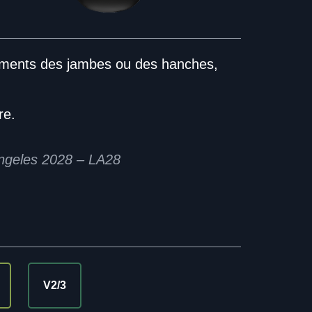
ements des jambes ou des hanches,
re.
Angeles 2028 – LA28
V2/3