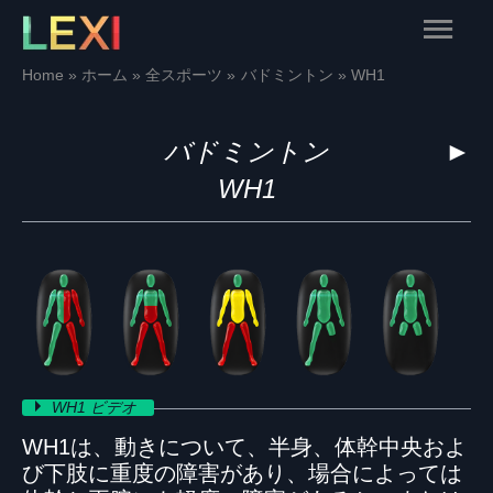
Skip
Main
to
content
Menu
Home
ホーム
全スポーツ
バドミントン
WH1
バドミントン
►
WH1
WH1 ビデオ
WH1は、動きについて、半身、体幹中央およ
び下肢に重度の障害があり、場合によっては