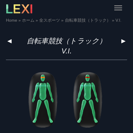
Skip
Main
to
content
Menu
Home
ホーム
全スポーツ
自転車競技（トラック）
V.I.
◄
自転車競技（トラック）
►
V.I.