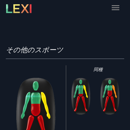
Skip
Main
to
content
Menu
その他のスポーツ
同種