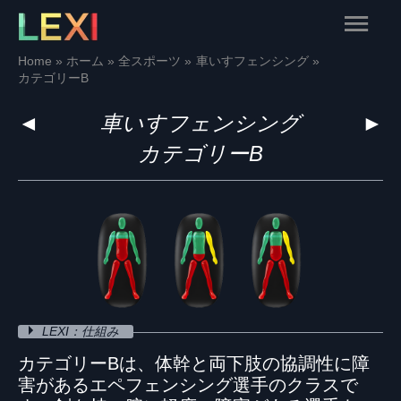
Skip
Main
to
content
Menu
Home
ホーム
全スポーツ
車いすフェンシング
カテゴリーB
◄
車いすフェンシング
►
カテゴリーB
LEXI：仕組み
カテゴリーBは、体幹と両下肢の協調性に障
害があるエペフェンシング選手のクラスで