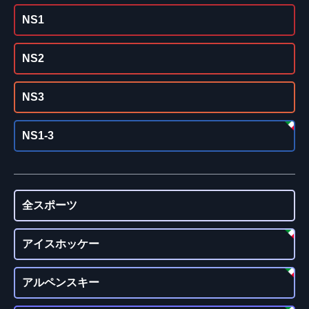
NS1
NS2
NS3
NS1-3
全スポーツ
アイスホッケー
アルペンスキー