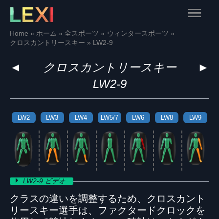
Skip
Main
to
content
Menu
Home
ホーム
全スポーツ
ウィンタースポーツ
クロスカントリースキー
LW2-9
◄
クロスカントリースキー
►
LW2-9
LW2
LW3
LW4
LW5/7
LW6
LW8
LW9
LW2-9 ビデオ
クラスの違いを調整するため、クロスカント
リースキー選手は、ファクタードクロックを