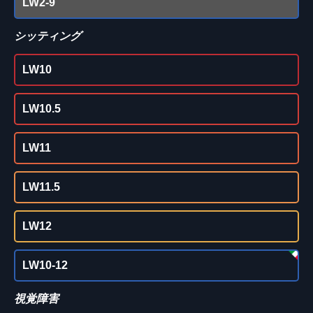
LW2-9
シッティング
LW10
LW10.5
LW11
LW11.5
LW12
LW10-12
視覚障害