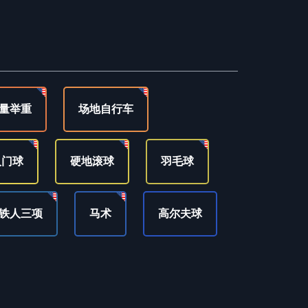
量举重
场地自行车
人门球
硬地滚球
羽毛球
铁人三项
马术
高尔夫球