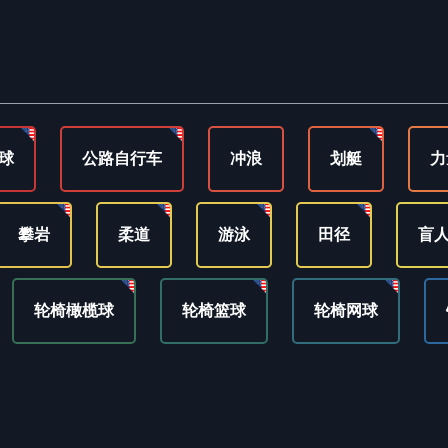
球
公路自行车
冲浪
划艇
力
攀岩
柔道
游泳
田径
盲
轮椅橄榄球
轮椅篮球
轮椅网球