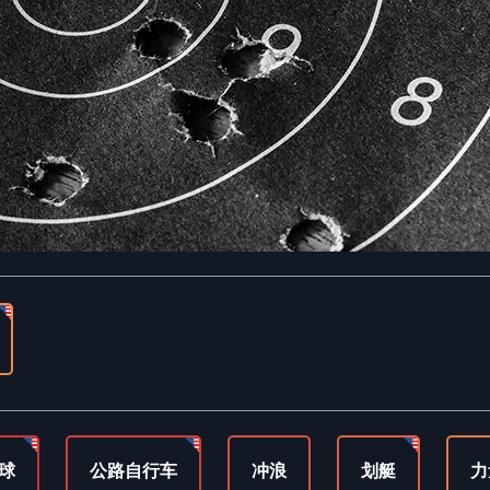
球
公路自行车
冲浪
划艇
力