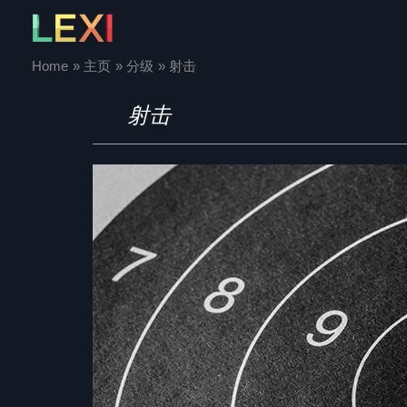
Skip
to
content
Home
主页
分级
射击
射击