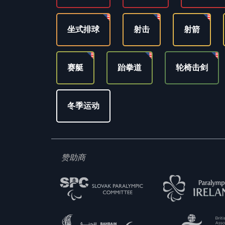
坐式排球
射击
射箭
赛艇
跆拳道
轮椅击剑
冬季运动
赞助商