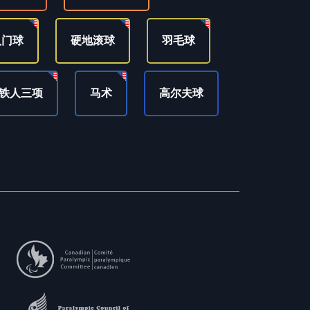
人门球
硬地滚球
羽毛球
铁人三项
马术
高尔夫球