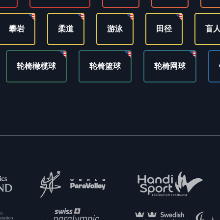
攀岩
柔道
游泳
田径
盲
轮椅橄榄球
轮椅篮球
轮椅网球