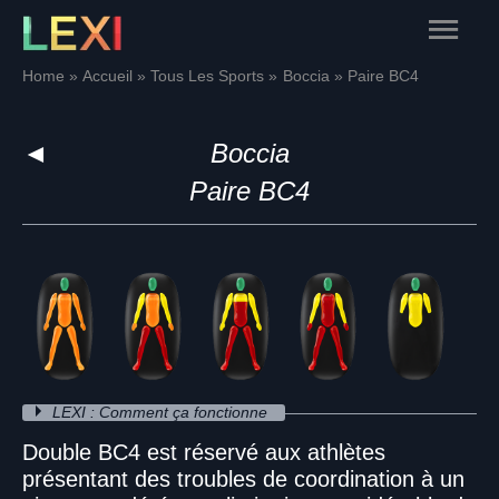
Skip
Main
to
content
Menu
Home
Accueil
Tous Les Sports
Boccia
Paire BC4
◄
Boccia
Paire BC4
LEXI : Comment ça fonctionne
Double BC4 est réservé aux athlètes
présentant des troubles de coordination à un