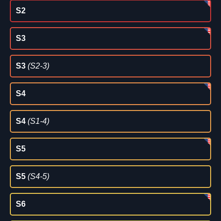
S2
S3
S3
(S2-3)
S4
S4
(S1-4)
S5
S5
(S4-5)
S6