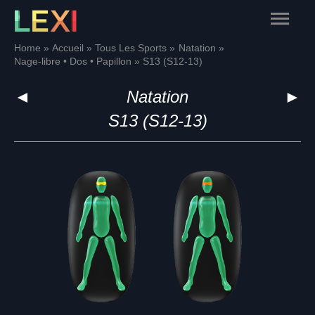
Skip
Main
to
content
Menu
Home
Accueil
Tous Les Sports
Natation
Nage-libre • Dos • Papillon
S13 (S12-13)
◄
Natation
►
S13 (S12-13)