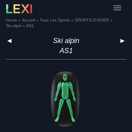
Skip
Main
to
content
Menu
Home
Accueil
Tous Les Sports
SPORTS D’HIVER
Ski alpin
AS1
◄
Ski alpin
►
AS1