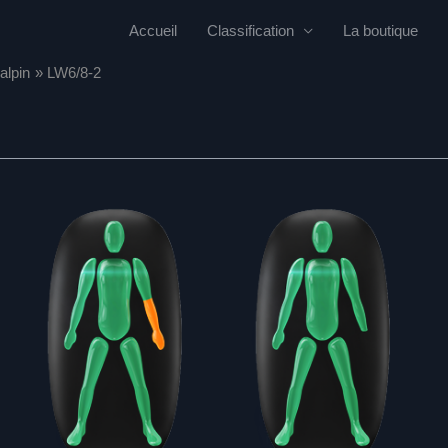
Accueil
Classification
La boutique
alpin
LW6/8-2