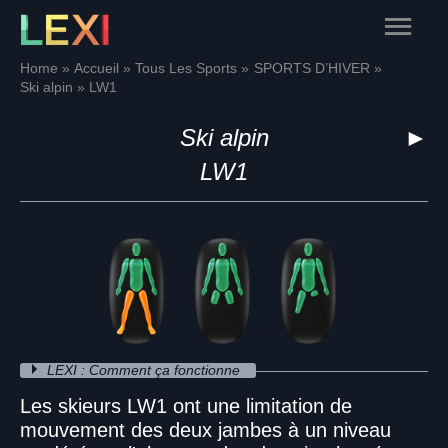
Skip
Main
to
content
Menu
Home
Accueil
Tous Les Sports
SPORTS D’HIVER
Ski alpin
LW1
Ski alpin
►
LW1
LEXI : Comment ça fonctionne
Les skieurs LW1 ont une limitation de
mouvement des deux jambes à un niveau