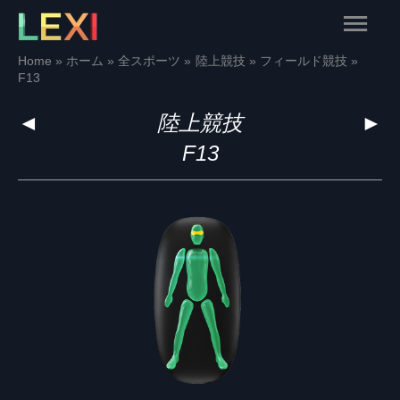
Skip
Main
to
content
Menu
Home
ホーム
全スポーツ
陸上競技
フィールド競技
F13
◄
陸上競技
►
F13