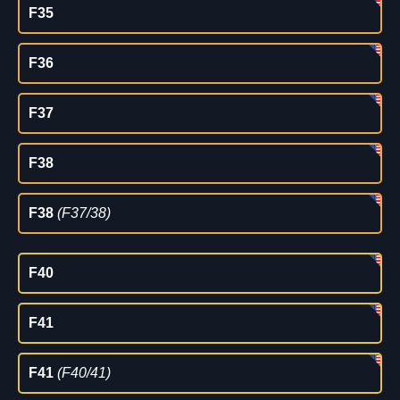
F35
F36
F37
F38
F38
(F37/38)
F40
F41
F41
(F40/41)