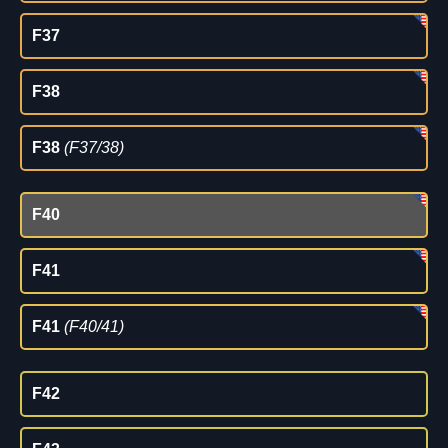
F37
F38
F38
(F37/38)
F40
F41
F41
(F40/41)
F42