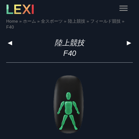
Skip
Main
to
content
Menu
Home
ホーム
全スポーツ
陸上競技
フィールド競技
F40
◄
陸上競技
►
F40