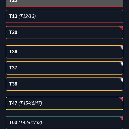
T13
T13
(T12/13)
T20
T36
T37
T38
T47
(T45/46/47)
T63
(T42/61/63)