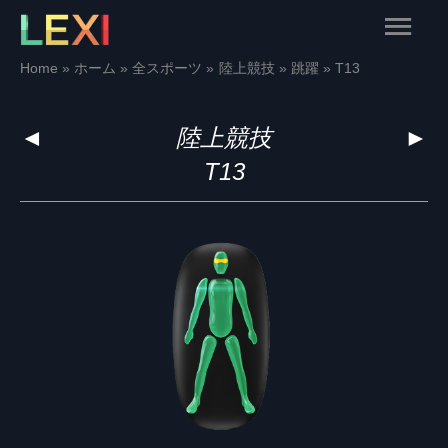
Skip
Main
to
content
Menu
Home
ホーム
全スポーツ
陸上競技
跳躍
T13
◄
陸上競技
►
T13