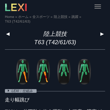
Skip
Main
to
content
Menu
Home
ホーム
全スポーツ
陸上競技
跳躍
T63 (T42/61/63)
◄
陸上競技
►
T63 (T42/61/63)
LEXI：仕組み
走り幅跳び