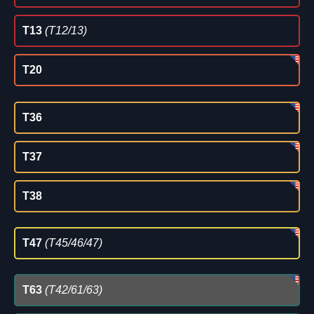
T13
(T12/13)
T20
T36
T37
T38
T47
(T45/46/47)
T63
(T42/61/63)