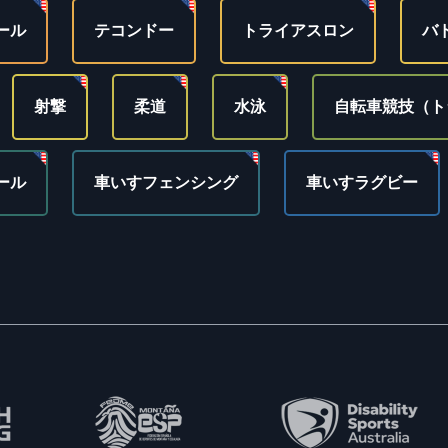
ール
テコンドー
トライアスロン
バ
射撃
柔道
水泳
自転車競技（ト
ール
車いすフェンシング
車いすラグビー