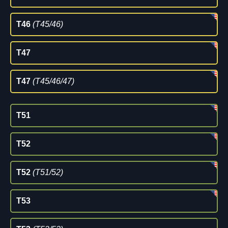
T46
(T45/46)
T47
T47
(T45/46/47)
T51
T52
T52
(T51/52)
T53