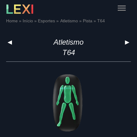
Skip
Main
to
content
Menu
Home
Início
Esportes
Atletismo
Pista
T64
◄
Atletismo
►
T64