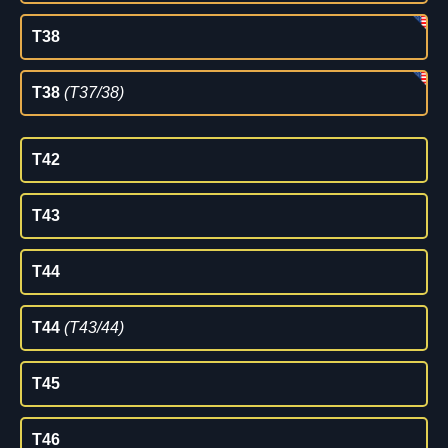
T38
T38
(T37/38)
T42
T43
T44
T44
(T43/44)
T45
T46