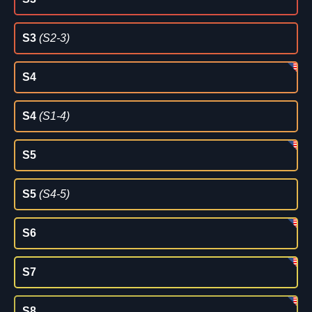
S3
(S2-3)
S4
S4
(S1-4)
S5
S5
(S4-5)
S6
S7
S8