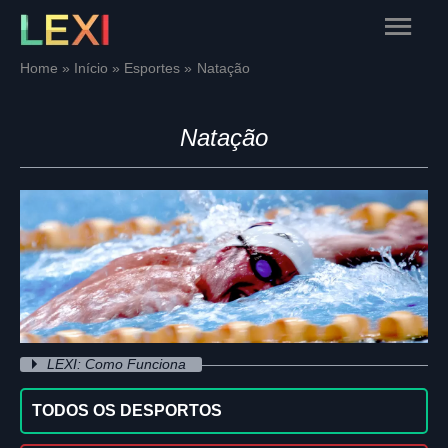
Skip
Main
to
content
Menu
Home
Início
Esportes
Natação
Natação
LEXI: Como Funciona
TODOS OS DESPORTOS