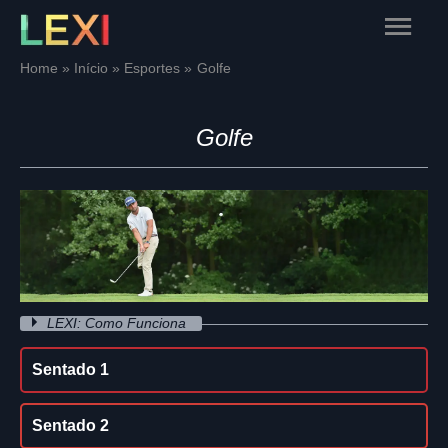
Skip
Main
to
content
Menu
Home
Início
Esportes
Golfe
Golfe
LEXI: Como Funciona
Sentado 1
Sentado 2