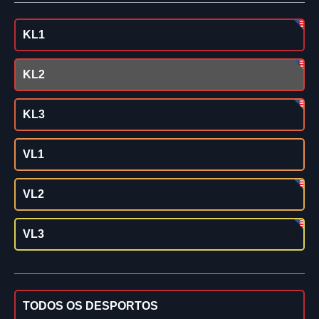
KL1
KL2
KL3
VL1
VL2
VL3
TODOS OS DESPORTOS