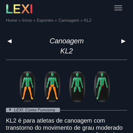
Skip
Main
to
content
Menu
Home
Início
Esportes
Canoagem
KL2
◄
Canoagem
►
KL2
LEXI: Como Funciona
KL2 é para atletas de canoagem com
transtorno do movimento de grau moderado