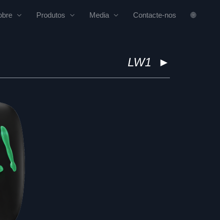
obre
Produtos
Media
Contacte-nos
🌐
LW1
►