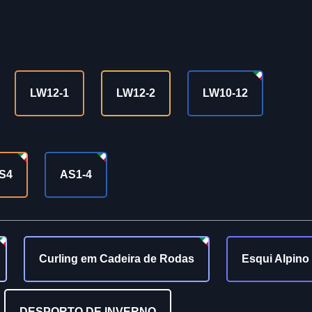
LW12-1
LW12-2
LW10-12
S4
AS1-4
Curling em Cadeira de Rodas
Esqui Alpino
DESPORTO DE INVERNO