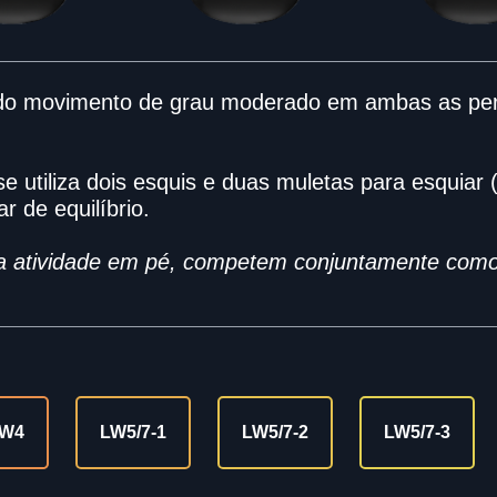
 do movimento de grau moderado em ambas as pe
se utiliza dois esquis e duas muletas para esqui
r de equilíbrio.
 a atividade em pé, competem conjuntamente como
W4
LW5/7-1
LW5/7-2
LW5/7-3