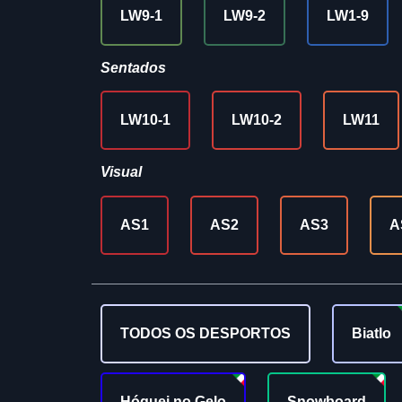
LW9-1
LW9-2
LW1-9
Sentados
LW10-1
LW10-2
LW11
Visual
AS1
AS2
AS3
A
TODOS OS DESPORTOS
Biatlo
Hóquei no Gelo
Snowboard