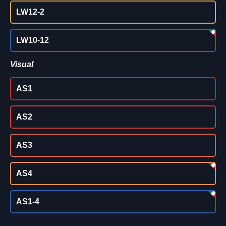
LW12-2
LW10-12
Visual
AS1
AS2
AS3
AS4
AS1-4