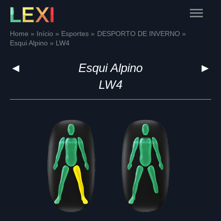
Skip
Main
to
content
Menu
Home
Início
Esportes
DESPORTO DE INVERNO
Esqui Alpino
LW4
◄
Esqui Alpino
►
LW4