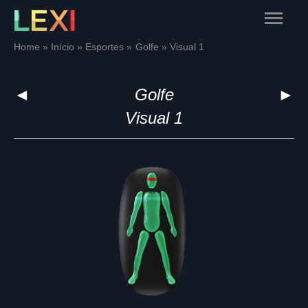
Skip
Main
to
content
Menu
Home
Início
Esportes
Golfe
Visual 1
◄
Golfe
►
Visual 1