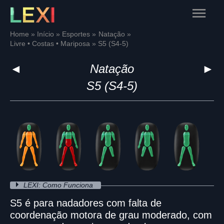
Skip
Main
to
content
Menu
Home
Início
Esportes
Natação
Livre • Costas • Mariposa
S5 (S4-5)
◄
Natação
►
S5 (S4-5)
LEXI: Como Funciona
S5 é para nadadores com falta de
coordenação motora de grau moderado, com