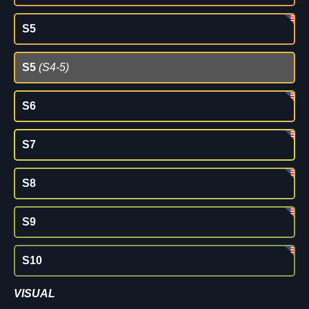
S5
S5
(S4-5)
S6
S7
S8
S9
S10
VISUAL