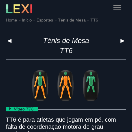
Skip
Main
to
content
Menu
Home
Início
Esportes
Ténis de Mesa
TT6
◄
Ténis de Mesa
►
TT6
Vídeo TT6
TT6 é para atletas que jogam em pé, com
falta de coordenação motora de grau