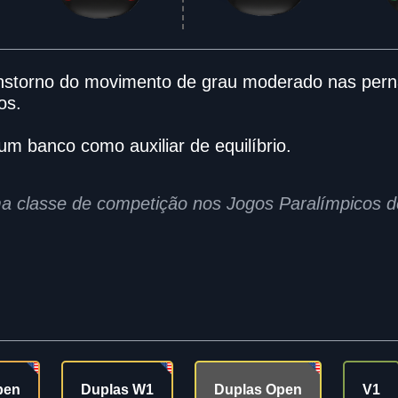
nstorno do movimento de grau moderado nas perna
os.
m banco como auxiliar de equilíbrio.
a classe de competição nos Jogos Paralímpicos 
pen
Duplas W1
Duplas Open
V1