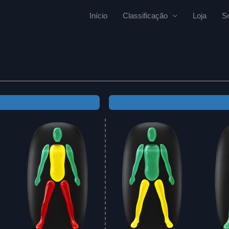
Início
Classificação
Loja
S
Standing
Standing