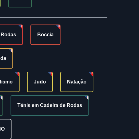
e Rodas
Boccia
ada
ilismo
Judo
Natação
Ténis em Cadeira de Rodas
NO