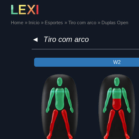
Skip
to
content
Home
Início
Esportes
Tiro com arco
Duplas Open
◄
Tiro com arco
W2
W2
W2