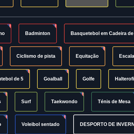
mo
Badminton
Basquetebol em Cadeira d
Ciclismo de pista
Equitação
Escal
tebol de 5
Goalball
Golfe
Halterof
s
Surf
Taekwondo
Ténis de Mesa
o
Voleibol sentado
DESPORTO DE INVER