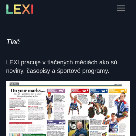
Skip
Main
to
content
Menu
Tlač
LEXI pracuje v tlačených médiách ako sú
noviny, časopisy a športové programy.