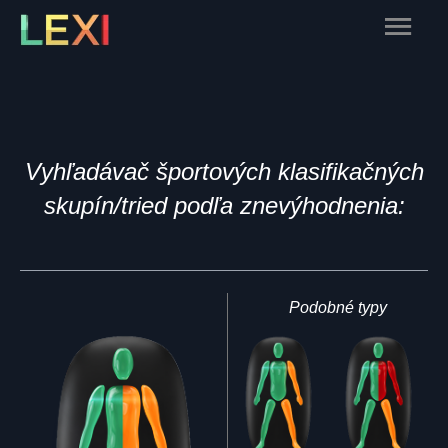
Skip
Main
to
content
Menu
Vyhľadávač športových klasifikačných
skupín/tried podľa znevýhodnenia:
Podobné typy