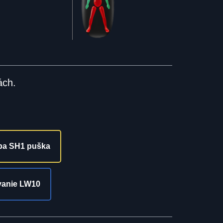
ách.
ľba SH1 puška
vanie LW10