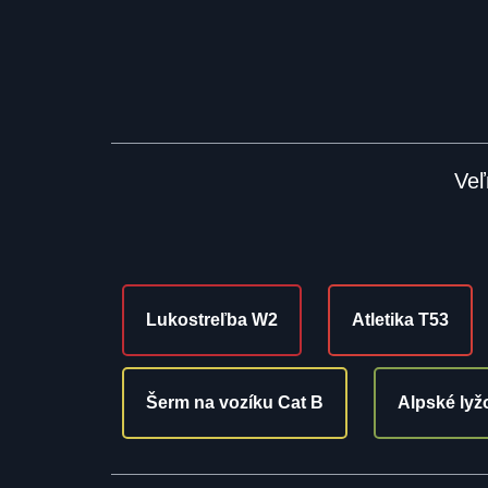
Veľ
Lukostreľba W2
Atletika T53
Šerm na vozíku Cat B
Alpské lyž