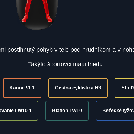
mi postihnutý pohyb v tele pod hrudníkom a v noh
Takýto športovci majú triedu :
Kanoe VL1
Cestná cyklistika H3
Stre
ovanie LW10-1
Biatlon LW10
Bežecké lyžo