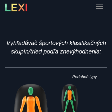
Skip
Main
to
content
Menu
Vyhľadávač športových klasifikačných
skupín/tried podľa znevýhodnenia:
Podobné typy