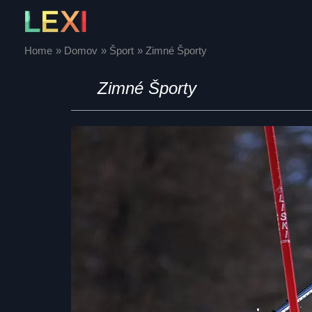
Skip
to
content
Home
Domov
Šport
Zimné Športy
Zimné Športy