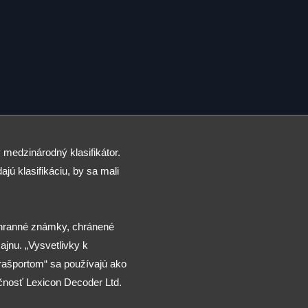
 medzinárodný klasifikátor.
ajú klasifikáciu, by sa mali
chranné známky, chránené
jnu. „Vysvetlivky k
arašportom“ sa používajú ako
čnosť Lexicon Decoder Ltd.