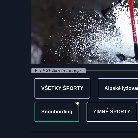
LEXI: Ako to funguje
VŠETKY ŠPORTY
Alpské lyžova
Snoubording
ZIMNÉ ŠPORTY