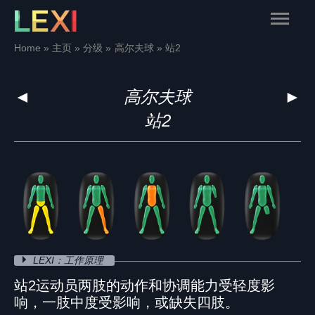
Skip
Main
to
content
Menu
Home
主页
分级
高尔夫球
站2
◄
高尔夫球
►
站2
LEXI：工作原理
站2运动员两肢的动作和协调能力受轻度影
响，一肢中度受影响，或缺失四肢。