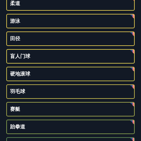
柔道
游泳
田径
盲人门球
硬地滚球
羽毛球
赛艇
跆拳道