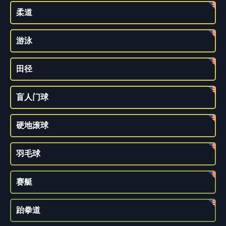
柔道
游泳
田径
盲人门球
硬地滚球
羽毛球
赛艇
跆拳道