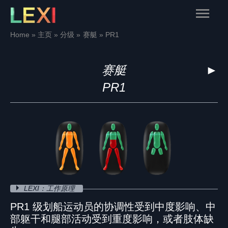
Skip
Main
to
content
Menu
Home
主页
分级
赛艇
PR1
赛艇
►
PR1
LEXI：工作原理
PR1 级划船运动员的协调性受到中度影响、中
部躯干和腿部活动受到重度影响，或者肢体缺