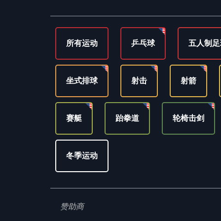
所有运动
乒乓球
五人制足
坐式排球
射击
射箭
赛艇
跆拳道
轮椅击剑
冬季运动
赞助商