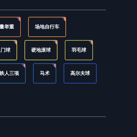
量举重
场地自行车
人门球
硬地滚球
羽毛球
铁人三项
马术
高尔夫球