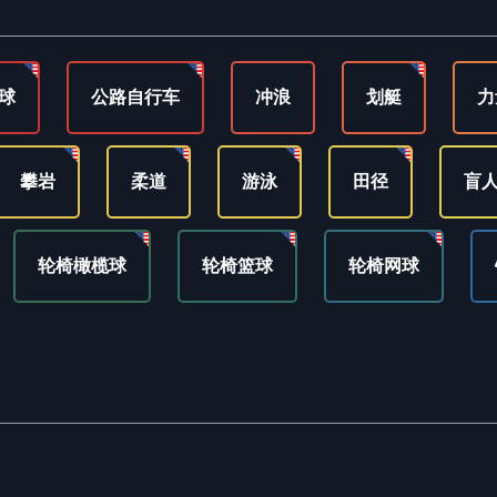
球
公路自行车
冲浪
划艇
力
攀岩
柔道
游泳
田径
盲
轮椅橄榄球
轮椅篮球
轮椅网球