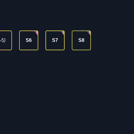
-5)
S6
S7
S8