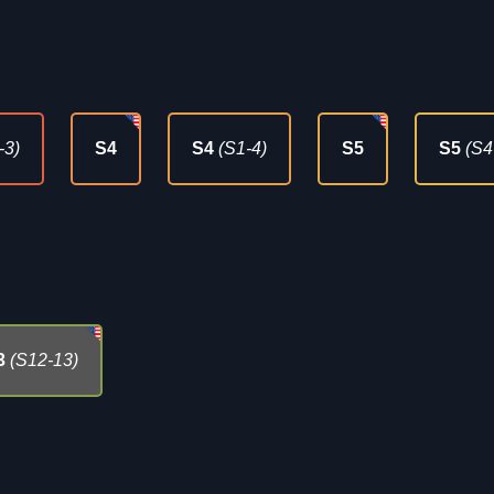
-3)
S4
S4
(S1-4)
S5
S5
(S4
3
(S12-13)