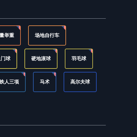
量举重
场地自行车
人门球
硬地滚球
羽毛球
铁人三项
马术
高尔夫球