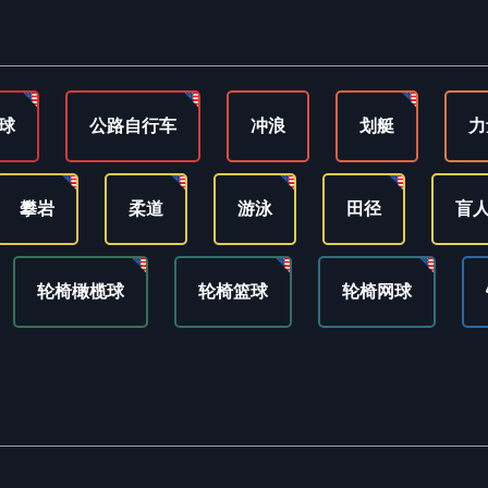
球
公路自行车
冲浪
划艇
力
攀岩
柔道
游泳
田径
盲
轮椅橄榄球
轮椅篮球
轮椅网球