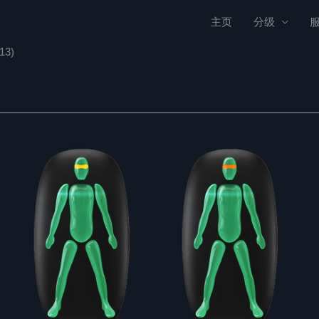
主页
分级
13)