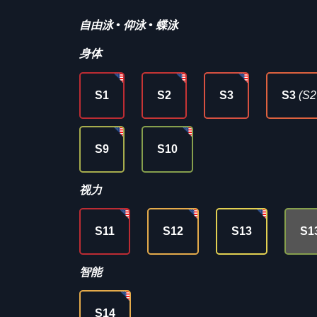
自由泳 • 仰泳 • 蝶泳
身体
S1
S2
S3
S3
(S2
S9
S10
视力
S11
S12
S13
S1
智能
S14