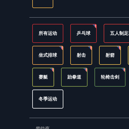
所有运动
乒乓球
五人制足
坐式排球
射击
射箭
赛艇
跆拳道
轮椅击剑
冬季运动
赞助商