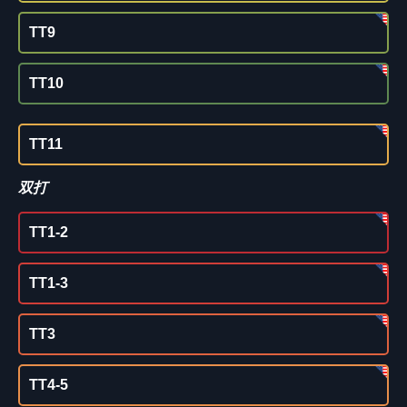
TT9
TT10
TT11
双打
TT1-2
TT1-3
TT3
TT4-5