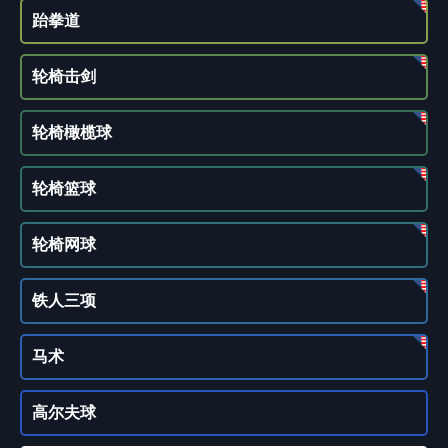
跆拳道
轮椅击剑
轮椅橄榄球
轮椅篮球
轮椅网球
铁人三项
马术
高尔夫球