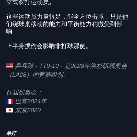
立式双打运动员。
这些运动员力量很足，能全方位击球，只是他
们绕球桌移动的能力和平衡能力稍微受到影
响。
上半身损伤会影响非打球那侧。
乒乓球 - TT9-10 - 是2028年洛杉矶残奥会
（LA28）的竞赛组别。
往届残奥会：
巴黎2024年
东京2020
单打