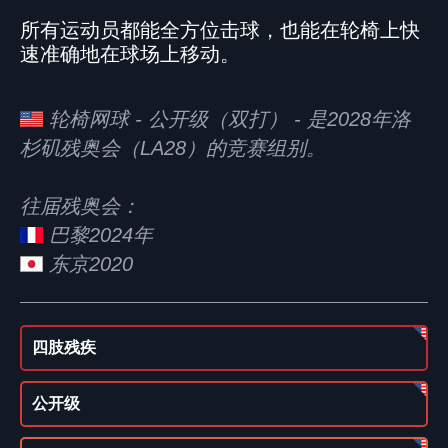
所有运动员都能全方位击球，也能在轮椅上快
速准确地在球场上移动。
轮椅网球 - 公开级（双打） - 是2028年洛
杉矶残奥会（LA28）的竞赛组别。
往届残奥会：
巴黎2024年
东京2020
四肢残疾
公开级