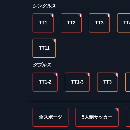
シングルス
TT1
TT2
TT3
TT
TT11
ダブルス
TT1-2
TT1-3
TT3
全スポーツ
5人制サッカー