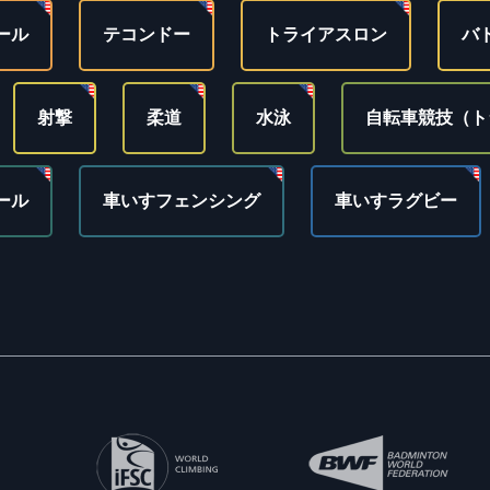
ール
テコンドー
トライアスロン
バ
射撃
柔道
水泳
自転車競技（ト
ール
車いすフェンシング
車いすラグビー