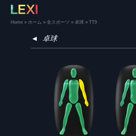
Skip
to
content
Home
ホーム
全スポーツ
卓球
TT9
◄
卓球