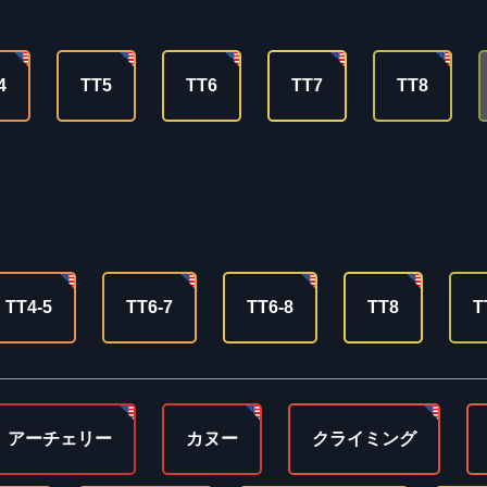
4
TT5
TT6
TT7
TT8
TT4-5
TT6-7
TT6-8
TT8
T
アーチェリー
カヌー
クライミング