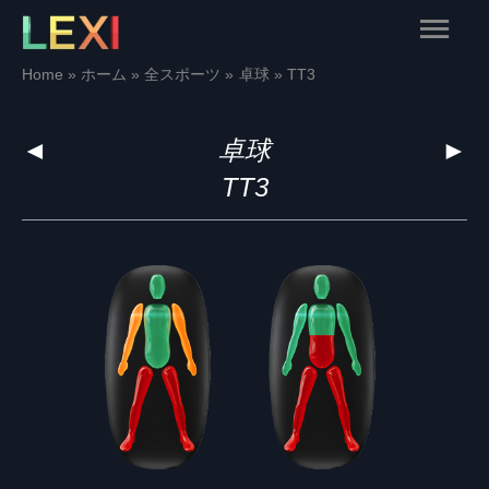
Skip
Main
to
content
Menu
Home
ホーム
全スポーツ
卓球
TT3
◄
卓球
►
TT3