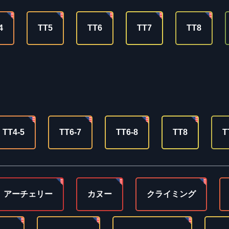
4
TT5
TT6
TT7
TT8
TT4-5
TT6-7
TT6-8
TT8
T
アーチェリー
カヌー
クライミング