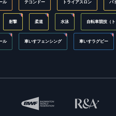
ール
テコンドー
トライアスロン
バ
射撃
柔道
水泳
自転車競技（ト
ール
車いすフェンシング
車いすラグビー