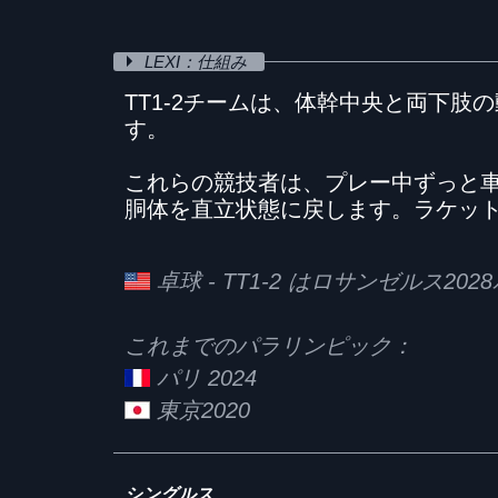
LEXI：仕組み
TT1-2チームは、体幹中央と両下
す。
これらの競技者は、プレー中ずっと
胴体を直立状態に戻します。ラケッ
卓球 - TT1-2 はロサンゼルス2
これまでのパラリンピック：
パリ 2024
東京2020
シングルス