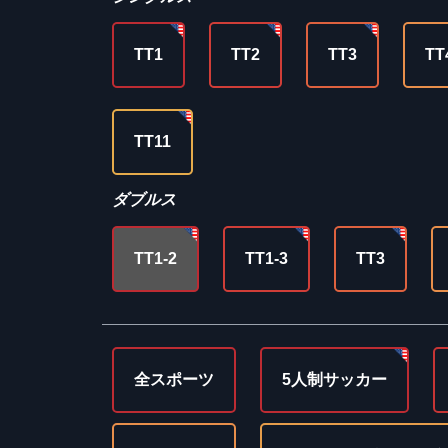
TT1
TT2
TT3
TT
TT11
ダブルス
TT1-2
TT1-3
TT3
全スポーツ
5人制サッカー