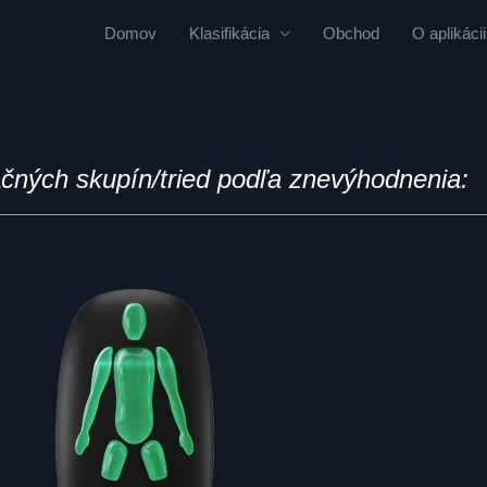
Domov
Klasifikácia
Obchod
O aplikácii
ačných skupín/tried podľa znevýhodnenia: