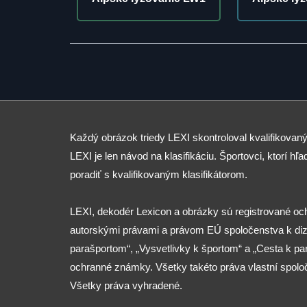
Každý obrázok triedy LEXI skontroloval kvalifikovaný
LEXI je len návod na klasifikáciu. Športovci, ktorí hľad
poradiť s kvalifikovaným klasifikátorom.
LEXI, dekodér Lexicon a obrázky sú registrované o
autorskými právami a právom EÚ spoločenstva k diza
parašportom“, „Vysvetlivky k športom“ a „Cesta k p
ochranné známky. Všetky takéto práva vlastní spolo
Všetky práva vyhradené.