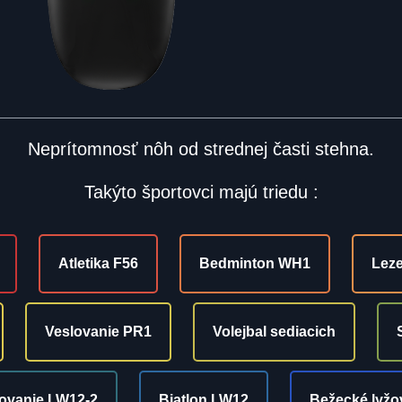
Neprítomnosť nôh od strednej časti stehna.
Takýto športovci majú triedu :
Atletika F56
Bedminton WH1
Leze
Veslovanie PR1
Volejbal sediacich
žovanie LW12-2
Biatlon LW12
Bežecké lyžo