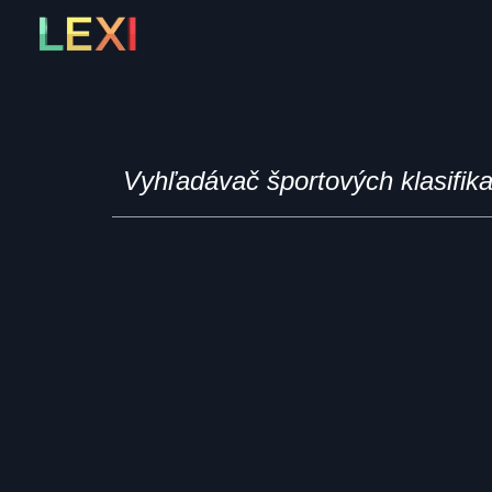
Skip
to
content
Vyhľadávač športových klasifik