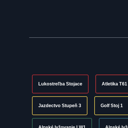
Lukostreľba Stojace
Atletika T61
Jazdectvo Stupeň 3
Golf Stoj 1
Alpské lyžovanie LW1
Alpské ly