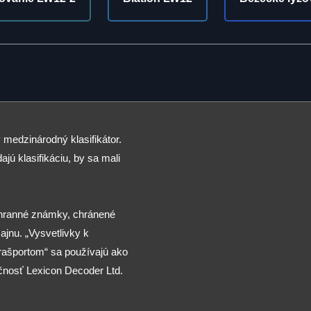
 medzinárodný klasifikátor.
ajú klasifikáciu, by sa mali
chranné známky, chránené
jnu. „Vysvetlivky k
arašportom“ sa používajú ako
čnosť Lexicon Decoder Ltd.