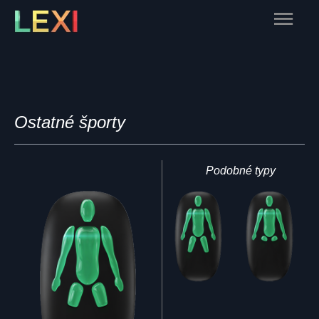
Skip
Main
to
content
Menu
Ostatné športy
Podobné typy