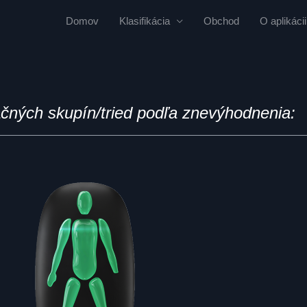
Domov
Klasifikácia
Obchod
O aplikácii
ačných skupín/tried podľa znevýhodnenia: