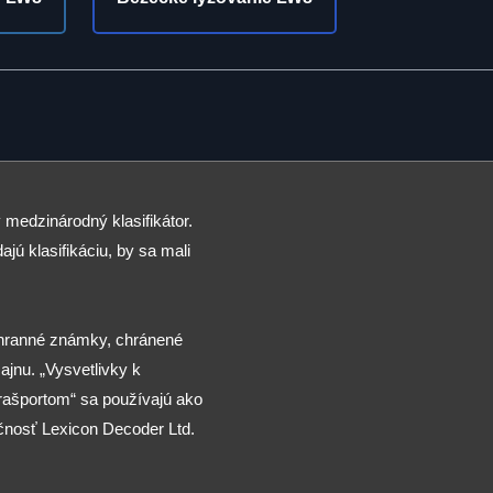
 medzinárodný klasifikátor.
ajú klasifikáciu, by sa mali
chranné známky, chránené
jnu. „Vysvetlivky k
arašportom“ sa používajú ako
čnosť Lexicon Decoder Ltd.