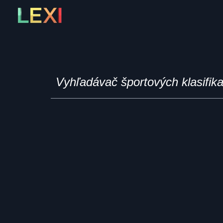
Skip
to
content
Vyhľadávač športových klasifik