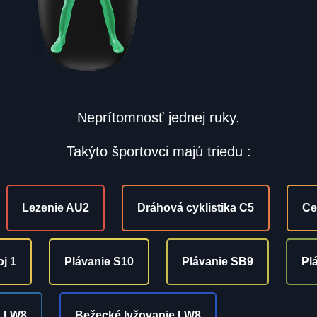
Neprítomnosť jednej ruky.
Takýto športovci majú triedu :
Lezenie AU2
Dráhová cyklistika C5
Ce
oj 1
Plávanie S10
Plávanie SB9
Pl
n LW8
Bežecké lyžovanie LW8