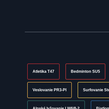
Atletika T47
Bedminton SU5
Veslovanie PR3-PI
Surfovanie St
Alpské lyžovanie LW6/8-2
Biatlo