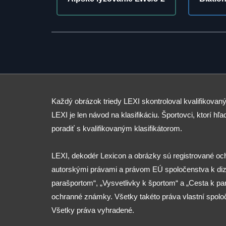
Každý obrázok triedy LEXI skontroloval kvalifikovaný
LEXI je len návod na klasifikáciu. Športovci, ktorí hľad
poradiť s kvalifikovaným klasifikátorom.
LEXI, dekodér Lexicon a obrázky sú registrované o
autorskými právami a právom EÚ spoločenstva k diza
parašportom“, „Vysvetlivky k športom“ a „Cesta k p
ochranné známky. Všetky takéto práva vlastní spolo
Všetky práva vyhradené.