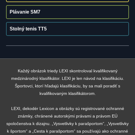
Plávanie SM7
Stolný tenis TT5
Každý obrázok triedy LEXI skontroloval kvalifikovaný
medzinárodný klasifikátor. LEXI je len návod na klasifikáciu.
Športovci, ktorí hľadajú klasifikáciu, by sa mali poradiť s
kvalifikovaným klasifikátorom.
LEXI, dekodér Lexicon a obrázky sú registrované ochranné
známky, chránené autorskými právami a právom EÚ
spoločenstva k dizajnu. „Vysvetlivky k parašportom“, „Vysvetlivky
k športom“ a „Cesta k parašportom“ sa používajú ako ochranné