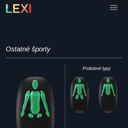
Skip
Main
to
content
Menu
Ostatné športy
Podobné typy