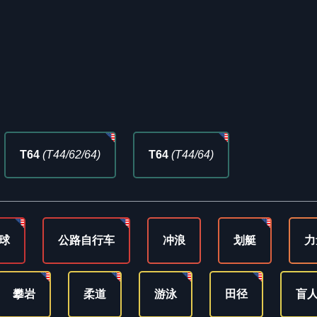
T64
(T44/62/64)
T64
(T44/64)
球
公路自行车
冲浪
划艇
力
攀岩
柔道
游泳
田径
盲