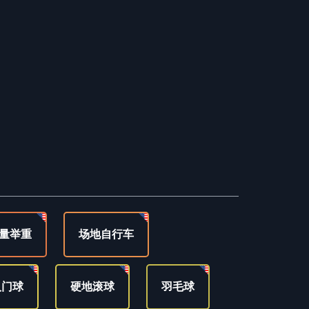
量举重
场地自行车
人门球
硬地滚球
羽毛球