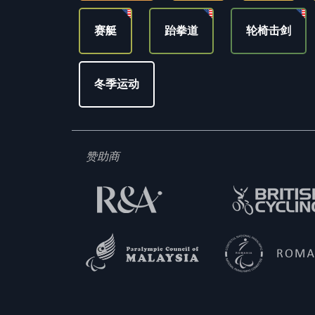
赛艇
跆拳道
轮椅击剑
冬季运动
赞助商