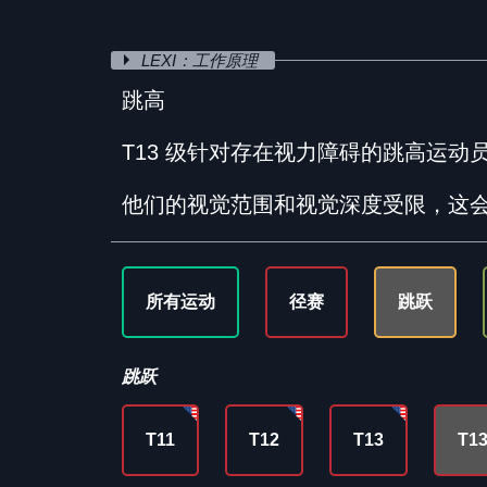
LEXI：工作原理
跳高
T13 级针对存在视力障碍的跳高运动
他们的视觉范围和视觉深度受限，这
所有运动
径赛
跳跃
跳跃
T11
T12
T13
T1