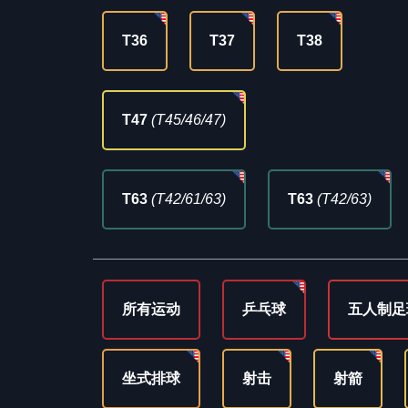
T36
T37
T38
T47
(T45/46/47)
T63
(T42/61/63)
T63
(T42/63)
所有运动
乒乓球
五人制足
坐式排球
射击
射箭