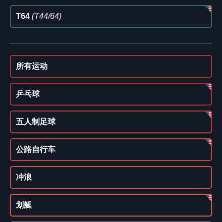
T64
(T44/64)
所有运动
乒乓球
五人制足球
公路自行车
冲浪
划艇