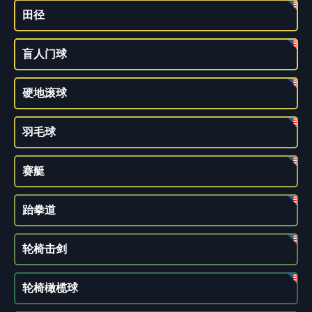
田径
盲人门球
硬地滚球
羽毛球
赛艇
跆拳道
轮椅击剑
轮椅橄榄球