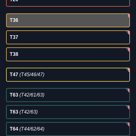
T36
T37
T38
T47
(T45/46/47)
T63
(T42/61/63)
T63
(T42/63)
T64
(T44/62/64)